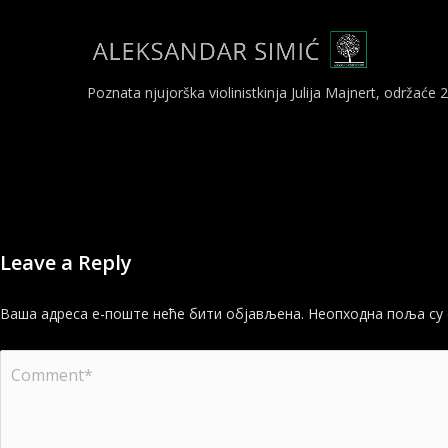
Poznata njujorška violinistkinja Julija Majnert, održać
Leave a Reply
Ваша адреса е-поште неће бити објављена.
Неопходна поља су