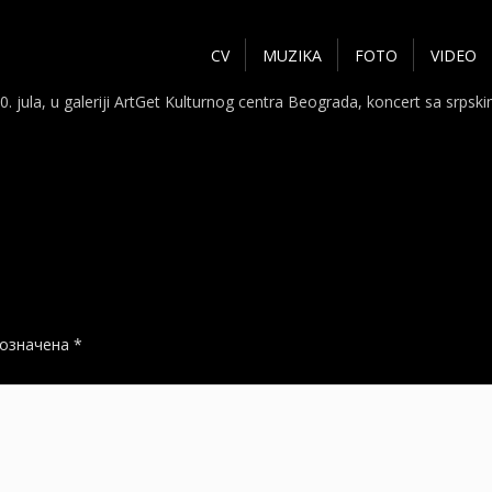
CV
MUZIKA
FOTO
VIDEO
e 20. jula, u galeriji ArtGet Kulturnog centra Beograda, koncert sa 
 означена
*