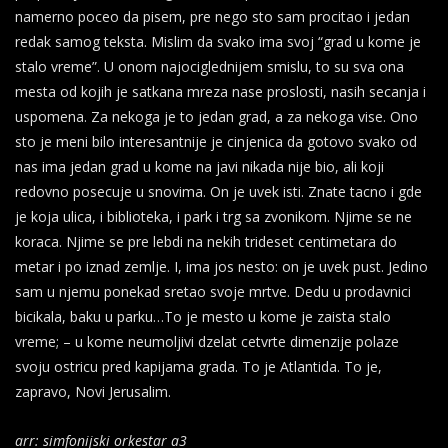
namerno poceo da pisem, pre nego sto sam procitao i jedan
redak samog teksta. Mislim da svako ima svoj “grad u kome je
stalo vreme”. U onom najociglednijem smislu, to su sva ona
mesta od kojih je satkana mreza nase proslosti, nasih secanja i
uspomena. Za nekoga je to jedan grad, a za nekoga vise. Ono
sto je meni bilo interesantnije je cinjenica da gotovo svako od
nas ima jedan grad u kome na javi nikada nije bio, ali koji
redovno posecuje u snovima. On je uvek isti. Znate tacno i gde
je koja ulica, i biblioteka, i park i trg sa zvonikom. Njime se ne
koraca. Njime se pre lebdi na nekih trideset centimetara do
metar i po iznad zemlje. I, ima jos nesto: on je uvek pust. Jedino
sam u njemu ponekad sretao svoje mrtve. Dedu u prodavnici
bicikala, baku u parku…To je mesto u kome je zaista stalo
vreme; – u kome neumoljivi dzelat cetvrte dimenzije polaze
svoju ostricu pred kapijama grada. To je Atlantida. To je,
zapravo, Novi Jerusalim.
arr: simfonijski orkestar a3